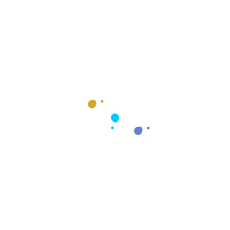
Herramientas y estrategias digitales
para pymes: cómo crecer online en
2026
Herramientas y estrategias digitales para pymes:
cómo crecer online en 2026 La...
Leer Más