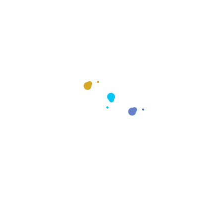
 Social Media abarca una amplia
uerte presencia en las redes
tu cabeza ?