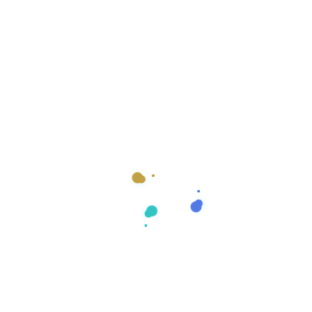
ontenido para las palabras clave objetivo de nuestro
mienta que les permite rebajar el precio al cliente final y
Textos SEO con
xtos SEO utilizando la inteligencia artificial:
ar contenido, realiza una investigación exhaustiva de
tivo. Utiliza herramientas de investigación de palabras clave
.
sten diversas herramientas de IA disponibles en el mercado
. Estas herramientas analizan tus palabras clave y generan
ientas de IA pueden generar texto automáticamente, es