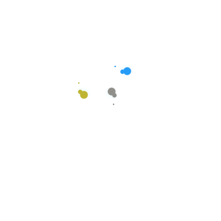
Buscar
Categorías
Diseño web
(24)
Hosting
(3)
Marketing
(35)
Redes sociales
(5)
Sem
(2)
Seo
(33)
Uncategorized
(2)