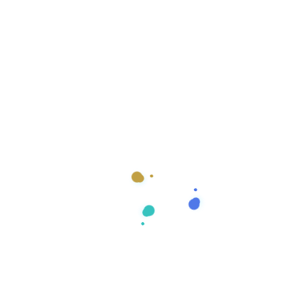
que menos visitas tienen y descubrir que no hayan páginas que
.
ro que consigues más tráfico en tu página web.
Share:
amiento Web
La importancia de un Plan de
Marketing Digital
junio 28, 2019