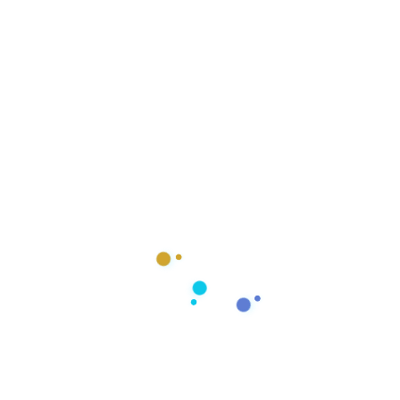
¿Cómo conseguir más clientes gracias al SEO?
julio 1, 2019
Las mejores herramientas SEO
julio 1, 2019
Buscar
Buscar
Categorías