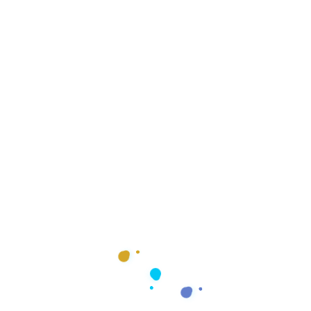
Pop Up
Seo
Themes Wordpress
Wordpress
Share:
Olvidate de los plugins con Elementor
agosto 10, 2021
Qué objetivo de campaña usar en Facebook
agosto 10, 2021
Buscar